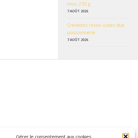
mois 250 g
7 AOÛT 2026
Crevettes roses cuites étal
poissonnerie
7 AOÛT 2026
 données pratiques, les liens utiles et les informations qui vous
Gérer le consentement aux cookies