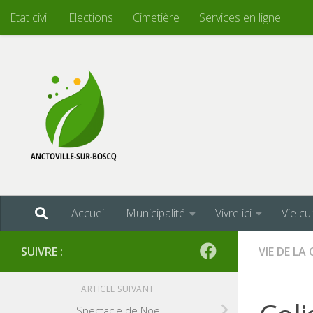
Etat civil
Elections
Cimetière
Services en ligne
Skip to content
Accueil
Municipalité
Vivre ici
Vie cu
SUIVRE :
VIE DE L
ARTICLE SUIVANT
Spectacle de Noël