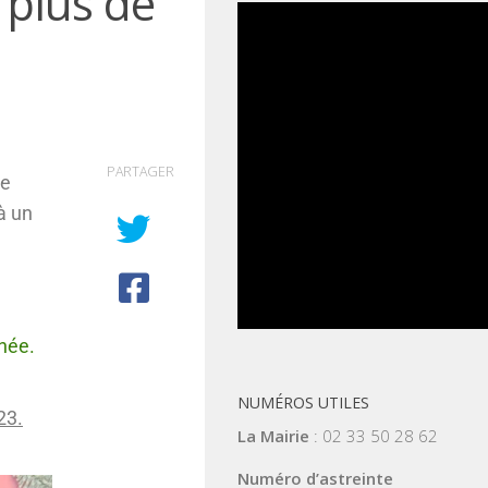
 plus de
PARTAGER
le
 à un
nnée.
NUMÉROS UTILES
23.
La Mairie
: 02 33 50 28 62
Numéro d’astreinte