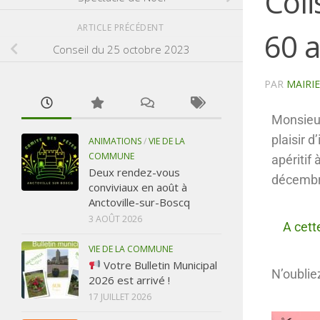
Coli
ARTICLE PRÉCÉDENT
60 
Conseil du 25 octobre 2023
PAR
MAIRI
Monsieur
plaisir d
ANIMATIONS
/
VIE DE LA
COMMUNE
apéritif 
Deux rendez-vous
décembre
conviviaux en août à
Anctoville-sur-Boscq
3 AOÛT 2026
A cett
VIE DE LA COMMUNE
Votre Bulletin Municipal
N’oublie
2026 est arrivé !
17 JUILLET 2026