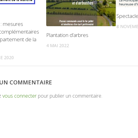
Spectacl
: mesures
8 NOVEMB
s complémentaires
Plantation d’arbres
épartement de la
4 MAI 2022
E 2020
R UN COMMENTAIRE
z
vous connecter
pour publier un commentaire.