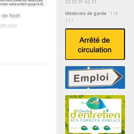
02.33.91.62.51
Médecins de garde
: 116
e de Noël
117
RE 2023