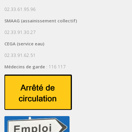
02.33.61.95.96
SMAAG (assainissement collectif)
02.33.91.30.27
CEGA (service eau)
02.33.91.62.51
Médecins de garde
: 116 117