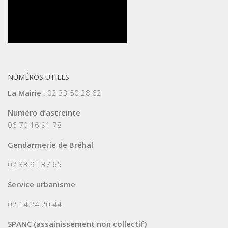
NUMÉROS UTILES
La Mairie
: 02 33 50 28 62
Numéro d’astreinte
06 70 16 91 78
Gendarmerie de Bréhal
02 33 91 37 65
Service urbanisme
02.14.24.20.44
SPANC (assainissement non collectif)