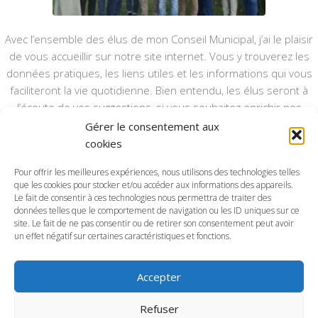
Avec l’ensemble des élus de mon Conseil Municipal, j’ai le plaisir
de vous accueillir sur notre site internet. Vous y trouverez les
données pratiques, les liens utiles et les informations qui vous
faciliteront la vie quotidienne. Bien entendu, les élus seront à
l’écoute de vos suggestions, si vous souhaitez enrichir nos
rubriques ou nos informations.
Gérer le consentement aux
cookies
Ce type de communication vient en complément du bulletin
annuel, nous le ferons vivre et il sera actualisé pour mieux vous
Pour offrir les meilleures expériences, nous utilisons des technologies telles
informer.
que les cookies pour stocker et/ou accéder aux informations des appareils.
Le fait de consentir à ces technologies nous permettra de traiter des
données telles que le comportement de navigation ou les ID uniques sur ce
Bonne visite à toutes et à tous.
site. Le fait de ne pas consentir ou de retirer son consentement peut avoir
un effet négatif sur certaines caractéristiques et fonctions.
Accepter
Commune d'Anctoville-sur-Boscq © 2026. Tous droits
Refuser