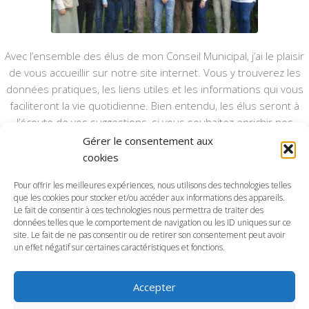
Avec l’ensemble des élus de mon Conseil Municipal, j’ai le plaisir
de vous accueillir sur notre site internet. Vous y trouverez les
données pratiques, les liens utiles et les informations qui vous
faciliteront la vie quotidienne. Bien entendu, les élus seront à
l’écoute de vos suggestions, si vous souhaitez enrichir nos
rubriques ou nos informations.
Gérer le consentement aux
cookies
Ce type de communication vient en complément du bulletin
annuel, nous le ferons vivre et il sera actualisé pour mieux vous
Pour offrir les meilleures expériences, nous utilisons des technologies telles
informer.
que les cookies pour stocker et/ou accéder aux informations des appareils.
Le fait de consentir à ces technologies nous permettra de traiter des
données telles que le comportement de navigation ou les ID uniques sur ce
Bonne visite à toutes et à tous.
site. Le fait de ne pas consentir ou de retirer son consentement peut avoir
un effet négatif sur certaines caractéristiques et fonctions.
Accepter