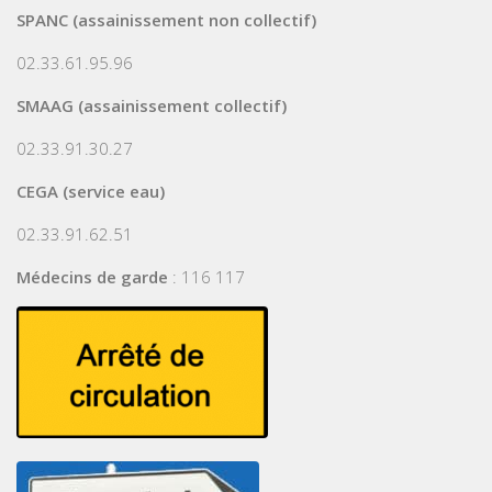
SPANC (assainissement non collectif)
02.33.61.95.96
SMAAG (assainissement collectif)
02.33.91.30.27
CEGA (service eau)
02.33.91.62.51
Médecins de garde
: 116 117