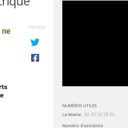
trique
PARTAGER
e ne
rts
ie
NUMÉROS UTILES
La Mairie
: 02 33 50 28 62
Numéro d’astreinte