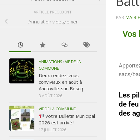
Batt
ARTICLE PRÉCÉDENT
PAR
MAIRI
Annulation vide grenier
Vos 
ANIMATIONS
/
VIE DE LA
Apportez
COMMUNE
sacs/bac
Deux rendez-vous
conviviaux en août à
Anctoville-sur-Boscq
Les pi
3 AOÛT 2026
de feu
VIE DE LA COMMUNE
des ag
Votre Bulletin Municipal
2026 est arrivé !
17 JUILLET 2026