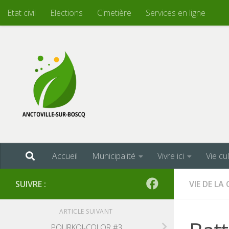
Etat civil
Elections
Cimetière
Services en ligne
Skip to content
Accueil
Municipalité
Vivre ici
Vie cu
SUIVRE :
VIE DE L
ARTICLE SUIVANT
POURKOI-COLOR #3