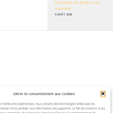
Escalopes de dinde crues
marinées
6 AOÛT 2026
 données pratiques, les liens utiles et les informations qui vous
Gérer le consentement aux cookies
z enrichir nos rubriques ou nos informations.
es meilleures expériences, nous utilisons des technologies telles que les
ctualisé pour mieux vous informer.
stocker et/ou accéder aux informations des appareils. Le fait de consentir à ces
 nous permettra de traiter des données telles que le comportement de