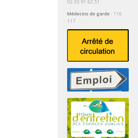
02.33.91.62.51
Médecins de garde
: 116
117