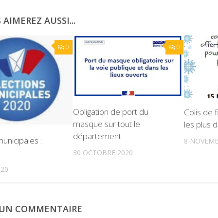
 AIMEREZ AUSSI...
0
0
Obligation de port du
Colis de 
masque sur tout le
les plus 
département
municipales :
8 NOVEMB
30 OCTOBRE 2020
020
R UN COMMENTAIRE