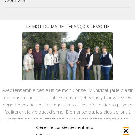
7 AOÛT 2026
LE MOT DU MAIRE – FRANÇOIS LEMOINE
Avec l’ensemble des élus de mon Conseil Municipal, j’ai le plaisir
de vous accueillir sur notre site internet. Vous y trouverez les
données pratiques, les liens utiles et les informations qui vous
faciliteront la vie quotidienne. Bien entendu, les élus seront à
l’écoute de vos suggestions, si vous souhaitez enrichir nos
rubriques ou nos informations.
Gérer le consentement aux
cookies