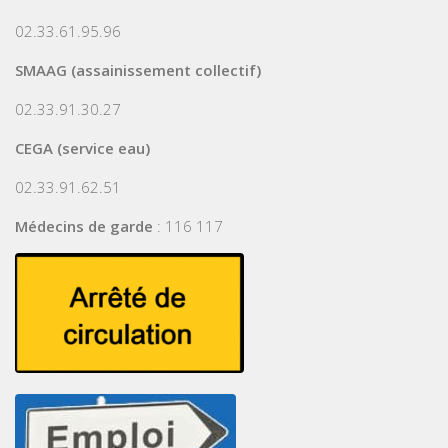
02.33.61.95.96
SMAAG (assainissement collectif)
02.33.91.30.27
CEGA (service eau)
02.33.91.62.51
Médecins de garde
: 116 117