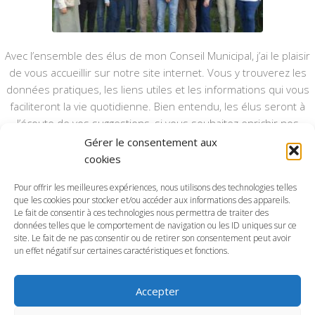
Avec l’ensemble des élus de mon Conseil Municipal, j’ai le plaisir
de vous accueillir sur notre site internet. Vous y trouverez les
données pratiques, les liens utiles et les informations qui vous
faciliteront la vie quotidienne. Bien entendu, les élus seront à
l’écoute de vos suggestions, si vous souhaitez enrichir nos
rubriques ou nos informations.
Gérer le consentement aux
cookies
Ce type de communication vient en complément du bulletin
annuel, nous le ferons vivre et il sera actualisé pour mieux vous
Pour offrir les meilleures expériences, nous utilisons des technologies telles
informer.
que les cookies pour stocker et/ou accéder aux informations des appareils.
Le fait de consentir à ces technologies nous permettra de traiter des
données telles que le comportement de navigation ou les ID uniques sur ce
Bonne visite à toutes et à tous.
site. Le fait de ne pas consentir ou de retirer son consentement peut avoir
un effet négatif sur certaines caractéristiques et fonctions.
Accepter