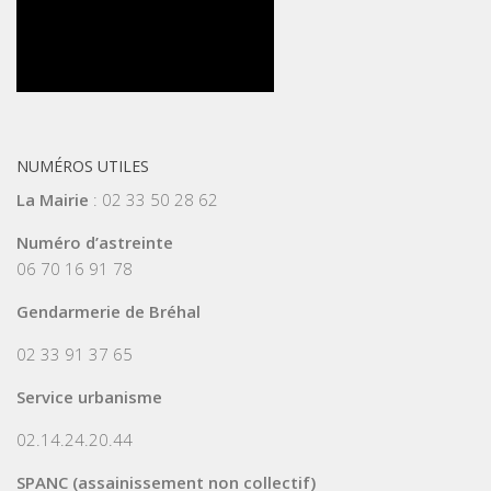
NUMÉROS UTILES
La Mairie
: 02 33 50 28 62
Numéro d’astreinte
06 70 16 91 78
Gendarmerie de Bréhal
02 33 91 37 65
Service urbanisme
02.14.24.20.44
SPANC (assainissement non collectif)