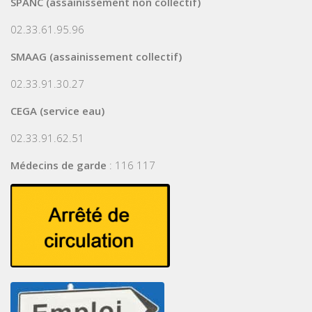
SPANC (assainissement non collectif)
02.33.61.95.96
SMAAG (assainissement collectif)
02.33.91.30.27
CEGA (service eau)
02.33.91.62.51
Médecins de garde
: 116 117