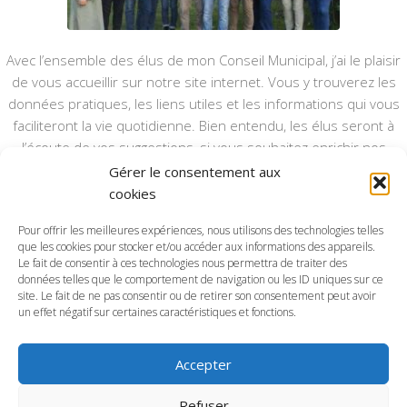
Avec l’ensemble des élus de mon Conseil Municipal, j’ai le plaisir
de vous accueillir sur notre site internet. Vous y trouverez les
données pratiques, les liens utiles et les informations qui vous
faciliteront la vie quotidienne. Bien entendu, les élus seront à
l’écoute de vos suggestions, si vous souhaitez enrichir nos
rubriques ou nos informations.
Gérer le consentement aux
cookies
Ce type de communication vient en complément du bulletin
annuel, nous le ferons vivre et il sera actualisé pour mieux vous
Pour offrir les meilleures expériences, nous utilisons des technologies telles
informer.
que les cookies pour stocker et/ou accéder aux informations des appareils.
Le fait de consentir à ces technologies nous permettra de traiter des
données telles que le comportement de navigation ou les ID uniques sur ce
Bonne visite à toutes et à tous.
site. Le fait de ne pas consentir ou de retirer son consentement peut avoir
un effet négatif sur certaines caractéristiques et fonctions.
Accepter
Commune d'Anctoville-sur-Boscq © 2026. Tous droits
Refuser