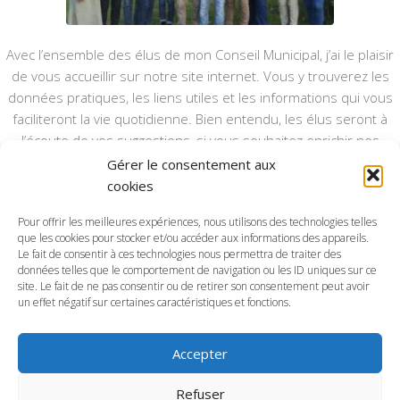
Avec l’ensemble des élus de mon Conseil Municipal, j’ai le plaisir
de vous accueillir sur notre site internet. Vous y trouverez les
données pratiques, les liens utiles et les informations qui vous
faciliteront la vie quotidienne. Bien entendu, les élus seront à
l’écoute de vos suggestions, si vous souhaitez enrichir nos
rubriques ou nos informations.
Gérer le consentement aux
cookies
Ce type de communication vient en complément du bulletin
annuel, nous le ferons vivre et il sera actualisé pour mieux vous
Pour offrir les meilleures expériences, nous utilisons des technologies telles
informer.
que les cookies pour stocker et/ou accéder aux informations des appareils.
Le fait de consentir à ces technologies nous permettra de traiter des
données telles que le comportement de navigation ou les ID uniques sur ce
Bonne visite à toutes et à tous.
site. Le fait de ne pas consentir ou de retirer son consentement peut avoir
un effet négatif sur certaines caractéristiques et fonctions.
Accepter
Commune d'Anctoville-sur-Boscq © 2026. Tous droits
Refuser