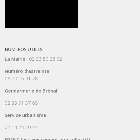
NUMÉROS UTILES
La Mairie
: 02 33 50 28 62
Numéro d’astreinte
06 70 16 91 78
Gendarmerie de Bréhal
02 33 91 37 65
Service urbanisme
02.14.24.20.44
SPANC (assainissement non collectif)