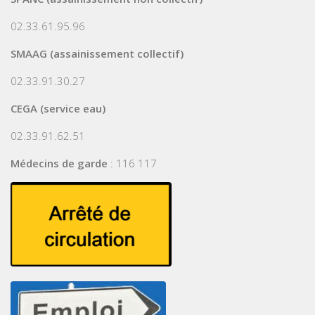
02.33.61.95.96
SMAAG (assainissement collectif)
02.33.91.30.27
CEGA (service eau)
02.33.91.62.51
Médecins de garde
: 116 117