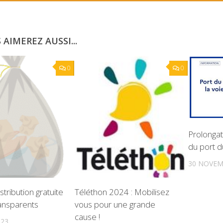
 AIMEREZ AUSSI...
0
0
Prolongati
du port 
30 NOVEM
istribution gratuite
Téléthon 2024 : Mobilisez
ansparents
vous pour une grande
cause !
023