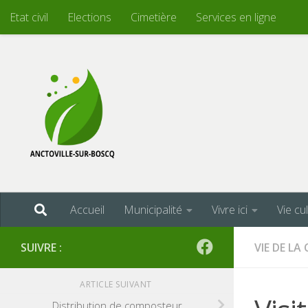
Etat civil
Elections
Cimetière
Services en ligne
Skip to content
Accueil
Municipalité
Vivre ici
Vie cu
SUIVRE :
VIE DE L
ARTICLE SUIVANT
Distribution de composteur