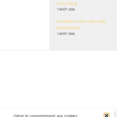
mois 250 g
7 AOÛT 2026
Crevettes roses cuites étal
poissonnerie
7 AOÛT 2026
 données pratiques, les liens utiles et les informations qui vous
Gérer le consentement aux cookies