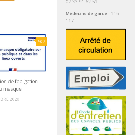
02.33.91.62.51
Médecins de garde
: 116
117
0
on de l’obligation
du masque
BRE 2020