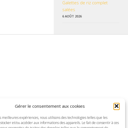
Galettes de riz complet
salées
6 AOÛT 2026
 données pratiques, les liens utiles et les informations qui vous
Gérer le consentement aux cookies
z enrichir nos rubriques ou nos informations.
es meilleures expériences, nous utilisons des technologies telles que les
ctualisé pour mieux vous informer.
stocker et/ou accéder aux informations des appareils. Le fait de consentir à ces
 nous permettra de traiter des données telles que le comportement de