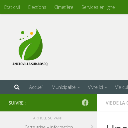
Etat civil
Elections
Cimetière
Services en ligne
Skip to content
Accueil
Municipalité
Vivre ici
Vie cu
SUIVRE :
VIE DE L
ARTICLE SUIVANT
Carte grise – information