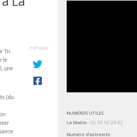
 à La
PARTAGER
 Tri-
 le
l, une
ts (du
NUMÉROS UTILES
ion
La Mairie
: 02 33 50 28 62
oser
ssance
Numéro d’astreinte