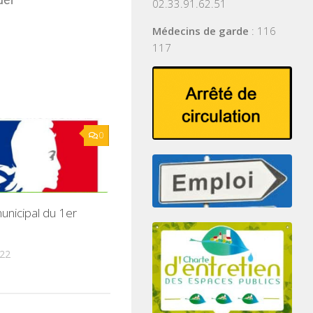
02.33.91.62.51
Médecins de garde
: 116
117
0
unicipal du 1er
022