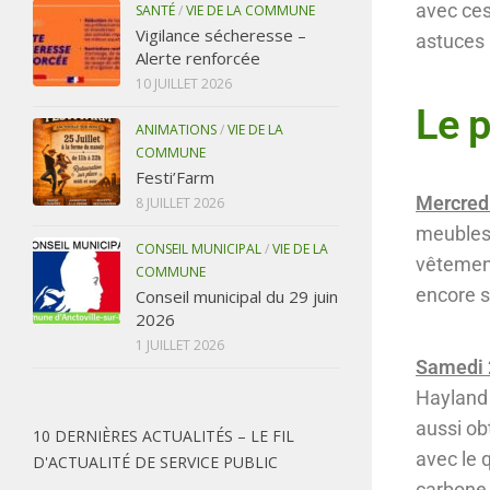
avec ces 
SANTÉ
/
VIE DE LA COMMUNE
Vigilance sécheresse –
astuces p
Alerte renforcée
10 JUILLET 2026
Le p
ANIMATIONS
/
VIE DE LA
COMMUNE
Festi’Farm
Mercredi
8 JUILLET 2026
meubles,
CONSEIL MUNICIPAL
/
VIE DE LA
vêtement
COMMUNE
encore s
Conseil municipal du 29 juin
2026
1 JUILLET 2026
Samedi 
Hayland 
aussi ob
10 DERNIÈRES ACTUALITÉS – LE FIL
avec le 
D'ACTUALITÉ DE SERVICE PUBLIC
carbone,