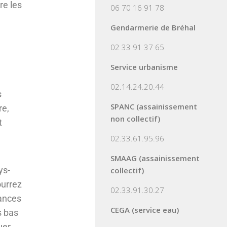
re les
06 70 16 91 78
Gendarmerie de Bréhal
02 33 91 37 65
Service urbanisme
02.14.24.20.44
s
SPANC (assainissement
re,
non collectif)
t
02.33.61.95.96
SMAAG (assainissement
ys-
collectif)
ourrez
02.33.91.30.27
sances
CEGA (service eau)
s bas
uer