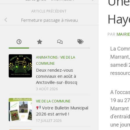
Une
ARTICLE PRÉCÉDENT
Hay
Fermeture passage à niveau
PAR
MAIRI
La Commu
Marrant,
ANIMATIONS
/
VIE DE LA
COMMUNE
samedi 2
Deux rendez-vous
ressourc
conviviaux en août à
Anctoville-sur-Boscq
3 AOÛT 2026
A l’occa
19 au 27
VIE DE LA COMMUNE
Votre Bulletin Municipal
Marrant 
2026 est arrivé !
d’entrai
17 JUILLET 2026
une jour