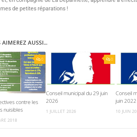
es de petites réparations !
 AIMEREZ AUSSI...
0
0
Conseil municipal du 29 juin
Conseil m
2026
juin 2022
ectives contre les
 nuisibles
1 JUILLET 2026
10 JUIN 2
RE 2018