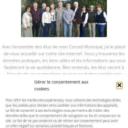
Avec l’ensemble des élus de mon Conseil Municipal, j’ai le plaisir
de vous accueillir sur notre site internet. Vous y trouverez les
données pratiques, les liens utiles et les informations qui vous
faciliteront la vie quotidienne. Bien entendu, les élus seront à
l’écoute de vos suggestions, si vous souhaitez enrichir nos
rubriques ou nos informations.
Gérer le consentement aux
cookies
Ce type de communication vient en complément du bulletin
annuel, nous le ferons vivre et il sera actualisé pour mieux vous
Pour offrir les meilleures expériences, nous utilisons des technologies telles
que les cookies pour stocker et/ou accéder aux informations des appareils.
informer.
Le fait de consentir à ces technologies nous permettra de traiter des
données telles que le comportement de navigation ou les ID uniques sur ce
Bonne visite à toutes et à tous.
site. Le fait de ne pas consentir ou de retirer son consentement peut avoir
un effet négatif sur certaines caractéristiques et fonctions.