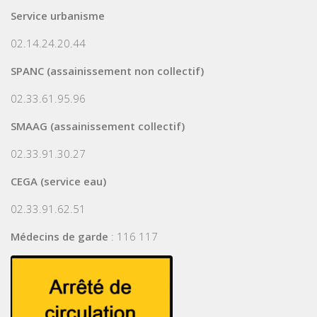
Service urbanisme
02.14.24.20.44
SPANC (assainissement non collectif)
02.33.61.95.96
SMAAG (assainissement collectif)
02.33.91.30.27
CEGA (service eau)
02.33.91.62.51
Médecins de garde
: 116 117