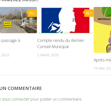
0
0
 passage à
Compte rendu du dernier
Conseil Municipal
 2022
2 MARS 2020
Après-mi
10 MAI 20
R UN COMMENTAIRE
z
vous connecter
pour publier un commentaire.