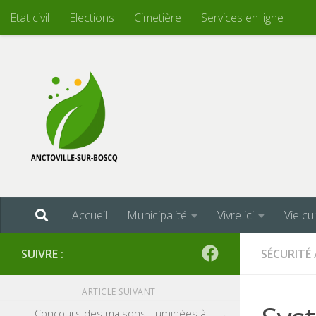
Etat civil
Elections
Cimetière
Services en ligne
Skip to content
Accueil
Municipalité
Vivre ici
Vie cu
SUIVRE :
SÉCURITÉ
ARTICLE SUIVANT
Concours des maisons illuminées à