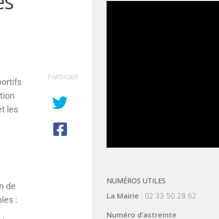
es
PARTAGER
ortifs
tion
t les
NUMÉROS UTILES
in de
La Mairie
: 02 33 50 28 62
les :
Numéro d’astreinte