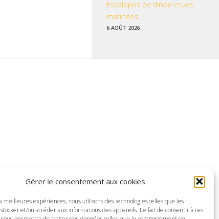
Escalopes de dinde crues
marinées
6 AOÛT 2026
 données pratiques, les liens utiles et les informations qui vous
Gérer le consentement aux cookies
z enrichir nos rubriques ou nos informations.
es meilleures expériences, nous utilisons des technologies telles que les
ctualisé pour mieux vous informer.
stocker et/ou accéder aux informations des appareils. Le fait de consentir à ces
 nous permettra de traiter des données telles que le comportement de