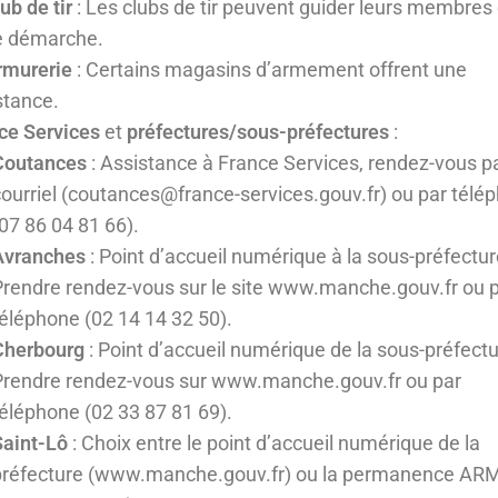
ub de tir
: Les clubs de tir peuvent guider leurs membres
e démarche.
rmurerie
: Certains magasins d’armement offrent une
stance.
ce Services
et
préfectures/sous-préfectures
:
Coutances
: Assistance à France Services, rendez-vous p
courriel (coutances@france-services.gouv.fr) ou par télé
07 86 04 81 66).
Avranches
: Point d’accueil numérique à la sous-préfectur
Prendre rendez-vous sur le site www.manche.gouv.fr ou 
téléphone (02 14 14 32 50).
Cherbourg
: Point d’accueil numérique de la sous-préfectu
Prendre rendez-vous sur www.manche.gouv.fr ou par
téléphone (02 33 87 81 69).
Saint-Lô
: Choix entre le point d’accueil numérique de la
préfecture (www.manche.gouv.fr) ou la permanence AR