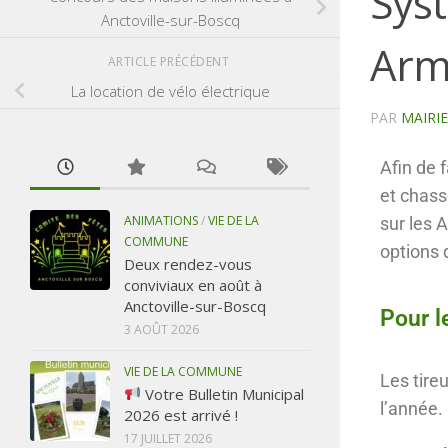
Syst
Anctoville-sur-Boscq
Arm
ARTICLE PRÉCÉDENT
La location de vélo électrique
PAR
MAIRI
Afin de f
et chass
ANIMATIONS
/
VIE DE LA
sur les 
COMMUNE
options 
Deux rendez-vous
conviviaux en août à
Anctoville-sur-Boscq
Pour l
3 AOÛT 2026
VIE DE LA COMMUNE
Les tireu
Votre Bulletin Municipal
l’année. 
2026 est arrivé !
17 JUILLET 2026