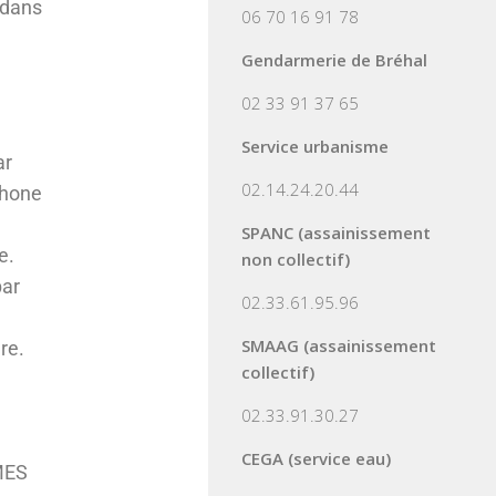
 dans
06 70 16 91 78
Gendarmerie de Bréhal
02 33 91 37 65
Service urbanisme
ar
02.14.24.20.44
phone
SPANC (assainissement
e.
non collectif)
par
02.33.61.95.96
SMAAG (assainissement
re.
collectif)
02.33.91.30.27
CEGA (service eau)
MES