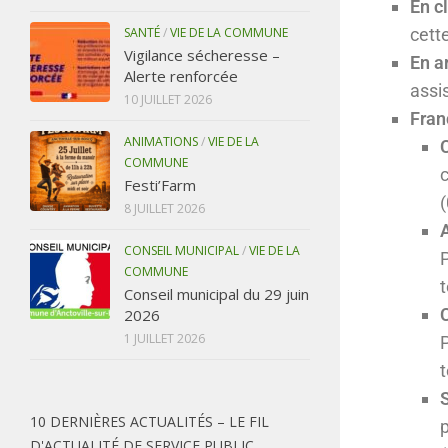
En cl
SANTÉ
/
VIE DE LA COMMUNE
cett
Vigilance sécheresse –
En a
Alerte renforcée
assi
10 JUILLET 2026
Fran
ANIMATIONS
/
VIE DE LA
COMMUNE
Festi’Farm
(
8 JUILLET 2026
CONSEIL MUNICIPAL
/
VIE DE LA
COMMUNE
Conseil municipal du 29 juin
2026
1 JUILLET 2026
10 DERNIÈRES ACTUALITÉS – LE FIL
D'ACTUALITÉ DE SERVICE PUBLIC