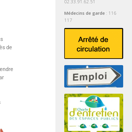
02.33.91.62.51
Médecins de garde
: 116
117
es
rès de
rendre
ar
s