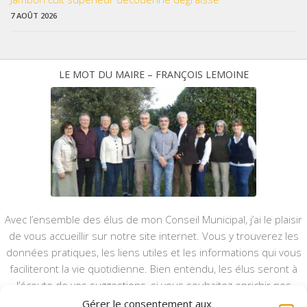
7 AOÛT 2026
LE MOT DU MAIRE – FRANÇOIS LEMOINE
Avec l’ensemble des élus de mon Conseil Municipal, j’ai le plaisir
de vous accueillir sur notre site internet. Vous y trouverez les
données pratiques, les liens utiles et les informations qui vous
faciliteront la vie quotidienne. Bien entendu, les élus seront à
l’écoute de vos suggestions, si vous souhaitez enrichir nos
rubriques ou nos informations.
Gérer le consentement aux