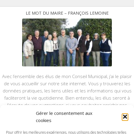
LE MOT DU MAIRE – FRANÇOIS LEMOINE
Avec l’ensemble des élus de mon Conseil Municipal, j’ai le plaisir
de vous accueillir sur notre site internet. Vous y trouverez les
données pratiques, les liens utiles et les informations qui vous
faciliteront la vie quotidienne. Bien entendu, les élus seront à
l’écoute de vos suggestions, si vous souhaitez enrichir nos
rubriques ou nos informations.
Gérer le consentement aux
cookies
Ce type de communication vient en complément du bulletin
annuel, nous le ferons vivre et il sera actualisé pour mieux vous
Pour offrir les meilleures expériences, nous utilisons des technologies telles