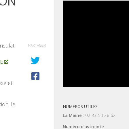
ION
nsulat
PARTAGER
SE
xe et
ion, le
NUMÉROS UTILES
La Mairie
: 02 33 50 28 62
Numéro d’astreinte