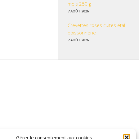
mois 250 g
7 AOÛT 2026
Crevettes roses cuites étal
poissonnerie
7 AOÛT 2026
 données pratiques, les liens utiles et les informations qui vous
Gérer le consentement aux cookies