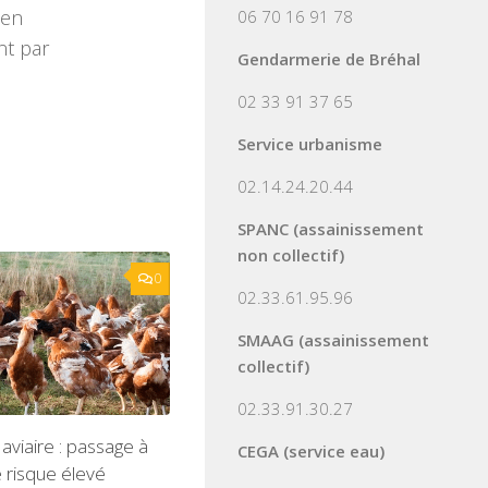
 en
06 70 16 91 78
nt par
Gendarmerie de Bréhal
02 33 91 37 65
Service urbanisme
02.14.24.20.44
SPANC (assainissement
non collectif)
0
02.33.61.95.96
SMAAG (assainissement
collectif)
02.33.91.30.27
 aviaire : passage à
CEGA (service eau)
 risque élevé