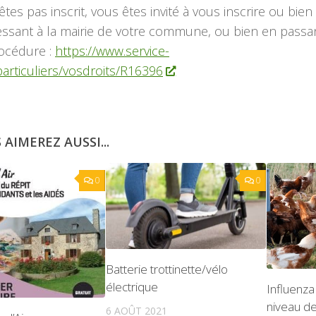
êtes pas inscrit, vous êtes invité à vous inscrire ou bien
ssant à la mairie de votre commune, ou bien en passa
rocédure :
https://www.service-
/particuliers/vosdroits/R16396
 AIMEREZ AUSSI...
0
0
Batterie trottinette/vélo
électrique
Influenza
niveau de
6 AOÛT 2021