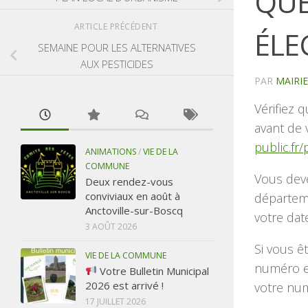
QUE
ARTICLE PRÉCÉDENT
ÉLE
SEMAINE POUR LES ALTERNATIVES
AUX PESTICIDES
PAR
MAIRI
Vérifiez 
avant de 
public.fr/
ANIMATIONS
/
VIE DE LA
COMMUNE
Vous dev
Deux rendez-vous
conviviaux en août à
départem
Anctoville-sur-Boscq
votre dat
3 AOÛT 2026
Si vous ê
VIE DE LA COMMUNE
numéro et
Votre Bulletin Municipal
2026 est arrivé !
votre num
17 JUILLET 2026