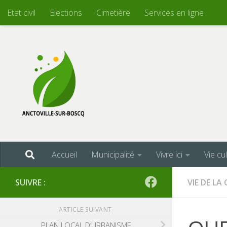
Etat civil
Elections
Cimetière
Services en ligne
Skip to content
Accueil
Municipalité
Vivre ici
Vie cu
SUIVRE :
VIE DE L
ARTICLE SUIVANT
PLAN LOCAL D’URBANISME