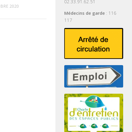
02.33.91.62.51
BRE 2020
Médecins de garde
: 116
117