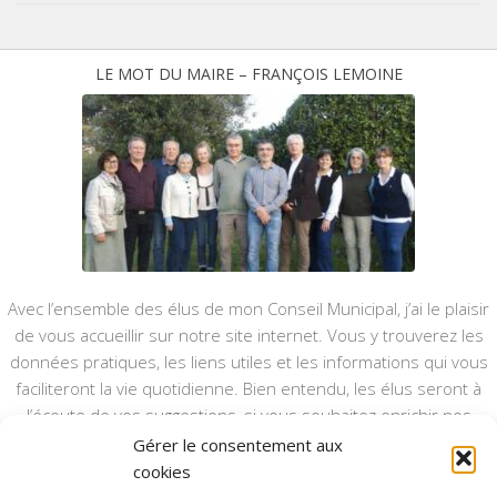
LE MOT DU MAIRE – FRANÇOIS LEMOINE
Avec l’ensemble des élus de mon Conseil Municipal, j’ai le plaisir
de vous accueillir sur notre site internet. Vous y trouverez les
données pratiques, les liens utiles et les informations qui vous
faciliteront la vie quotidienne. Bien entendu, les élus seront à
l’écoute de vos suggestions, si vous souhaitez enrichir nos
rubriques ou nos informations.
Gérer le consentement aux
cookies
Ce type de communication vient en complément du bulletin