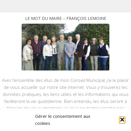
LE MOT DU MAIRE – FRANÇOIS LEMOINE
Avec l’ensemble des élus de mon Conseil Municipal, j’ai le plaisir
de vous accueillir sur notre site internet. Vous y trouverez les
données pratiques, les liens utiles et les informations qui vous
faciliteront la vie quotidienne. Bien entendu, les élus seront à
l’écoute de vos suggestions, si vous souhaitez enrichir nos
rubriques ou nos informations.
Gérer le consentement aux
cookies
Ce type de communication vient en complément du bulletin