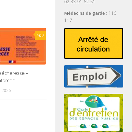
02.33.91.62.51
Médecins de garde
: 116
117
0
 sécheresse –
nforcée
T 2026