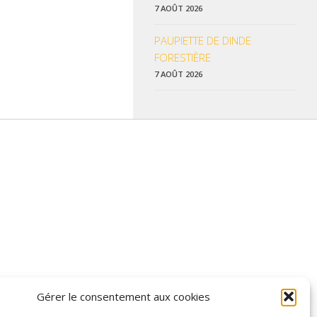
7 AOÛT 2026
PAUPIETTE DE DINDE
FORESTIÈRE
7 AOÛT 2026
 données pratiques, les liens utiles et les informations qui vous
Gérer le consentement aux cookies
z enrichir nos rubriques ou nos informations.