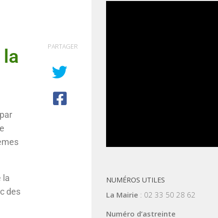
PARTAGER
 la
 par
re
lèmes
 la
NUMÉROS UTILES
c des
La Mairie
: 02 33 50 28 62
Numéro d’astreinte