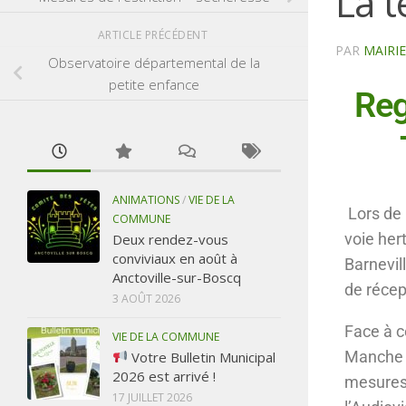
La t
ARTICLE PRÉCÉDENT
PAR
MAIRI
Observatoire départemental de la
petite enfance
Reg
ANIMATIONS
/
VIE DE LA
Lors de 
COMMUNE
voie her
Deux rendez-vous
conviviaux en août à
Barnevil
Anctoville-sur-Boscq
de récep
3 AOÛT 2026
Face à c
VIE DE LA COMMUNE
Manche a
Votre Bulletin Municipal
2026 est arrivé !
mesures 
17 JUILLET 2026