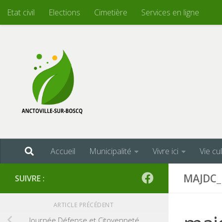
Etat civil
Elections
Cimetière
Services en ligne
Skip to content
Accueil
Municipalité
Vivre ici
Vie cu
MAJDC
SUIVRE :
ARTICLE PRÉCÉDENT
Journée Défense et Citoyenneté