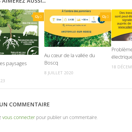
 AIMEREZ AUSSI...
0
0
Problème 
Au cœur de la vallée du
électriqu
Boscq
des paysages
18 DÉCEM
8 JUILLET 2020
023
R UN COMMENTAIRE
z
vous connecter
pour publier un commentaire.