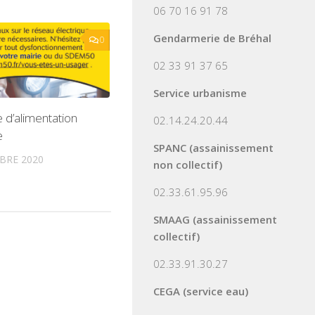
06 70 16 91 78
Gendarmerie de Bréhal
0
02 33 91 37 65
Service urbanisme
d’alimentation
02.14.24.20.44
e
SPANC (assainissement
BRE 2020
non collectif)
02.33.61.95.96
SMAAG (assainissement
collectif)
02.33.91.30.27
CEGA (service eau)