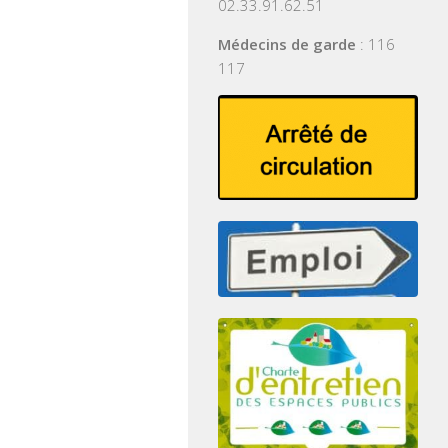
02.33.91.62.51
Médecins de garde
: 116
117