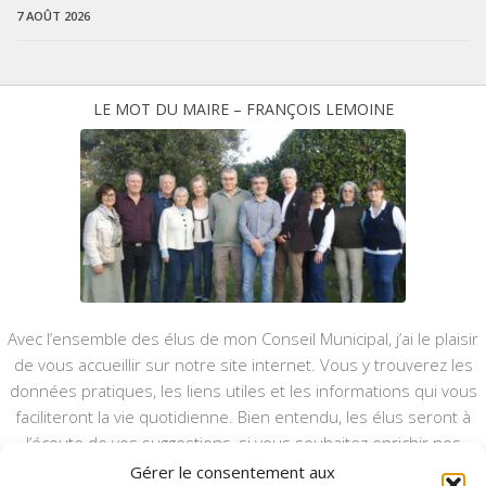
7 AOÛT 2026
LE MOT DU MAIRE – FRANÇOIS LEMOINE
Avec l’ensemble des élus de mon Conseil Municipal, j’ai le plaisir
de vous accueillir sur notre site internet. Vous y trouverez les
données pratiques, les liens utiles et les informations qui vous
faciliteront la vie quotidienne. Bien entendu, les élus seront à
l’écoute de vos suggestions, si vous souhaitez enrichir nos
rubriques ou nos informations.
Gérer le consentement aux