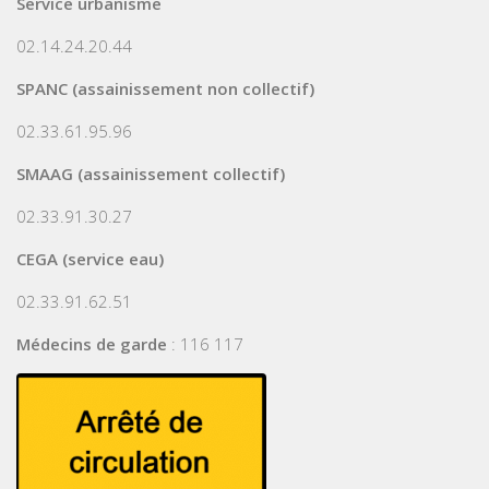
Service urbanisme
02.14.24.20.44
SPANC (assainissement non collectif)
02.33.61.95.96
SMAAG (assainissement collectif)
02.33.91.30.27
CEGA (service eau)
02.33.91.62.51
Médecins de garde
: 116 117