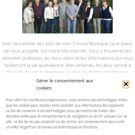
Avec l’ensemble des élus de mon Conseil Municipal, j’ai le plaisir
de vous accueillir sur notre site internet. Vous y trouverez les
données pratiques, les liens utiles et les informations qui vous
faciliteront la vie quotidienne. Bien entendu, les élus seront à
l’écoute de vos suggestions, si vous souhaitez enrichir nos
rubriques ou nos informations.
Gérer le consentement aux
cookies
Ce type de communication vient en complément du bulletin
annuel, nous le ferons vivre et il sera actualisé pour mieux vous
Pour offrir les meilleures expériences, nous utilisons des technologies telles
informer.
que les cookies pour stocker et/ou accéder aux informations des appareils.
Le fait de consentir à ces technologies nous permettra de traiter des
données telles que le comportement de navigation ou les ID uniques sur ce
Bonne visite à toutes et à tous.
site. Le fait de ne pas consentir ou de retirer son consentement peut avoir
un effet négatif sur certaines caractéristiques et fonctions.