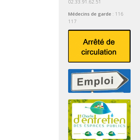
02.33.91.62.51
Médecins de garde
: 116
117