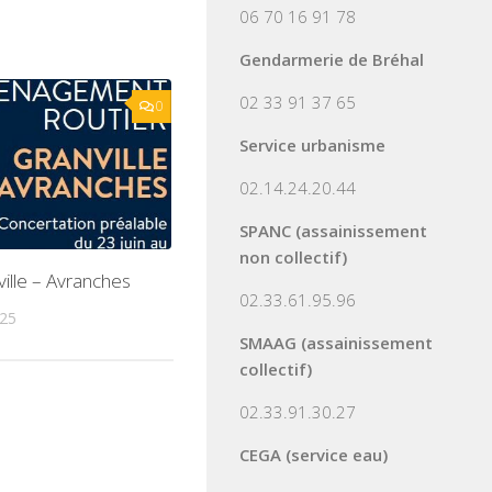
06 70 16 91 78
Gendarmerie de Bréhal
02 33 91 37 65
0
Service urbanisme
02.14.24.20.44
SPANC (assainissement
non collectif)
ille – Avranches
02.33.61.95.96
025
SMAAG (assainissement
collectif)
02.33.91.30.27
CEGA (service eau)