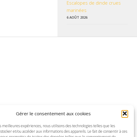
Escalopes de dinde crues
marinées
6 AOÛT 2026
 données pratiques, les liens utiles et les informations qui vous
Gérer le consentement aux cookies
z enrichir nos rubriques ou nos informations.
es meilleures expériences, nous utilisons des technologies telles que les
ctualisé pour mieux vous informer.
stocker et/ou accéder aux informations des appareils. Le fait de consentir à ces
 nous permettra de traiter des données telles que le comportement de