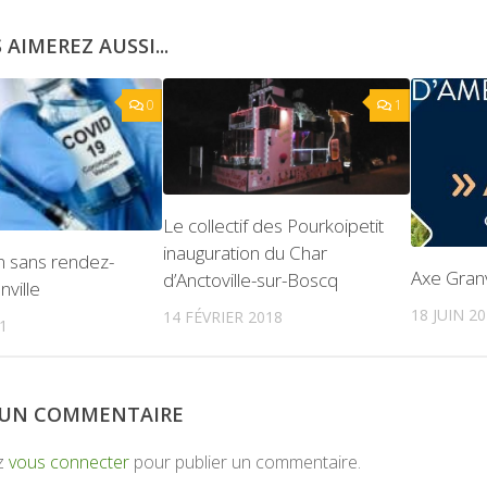
 AIMEREZ AUSSI...
0
1
Le collectif des Pourkoipetit
inauguration du Char
n sans rendez-
Axe Granv
d’Anctoville-sur-Boscq
nville
18 JUIN 2
14 FÉVRIER 2018
1
R UN COMMENTAIRE
z
vous connecter
pour publier un commentaire.