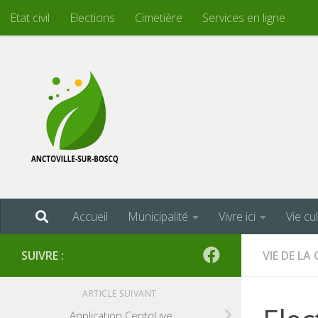
Etat civil
Elections
Cimetière
Services en ligne
Skip to content
Accueil
Municipalité
Vivre ici
Vie cu
SUIVRE :
VIE DE L
ARTICLE SUIVANT
Application CentoLive