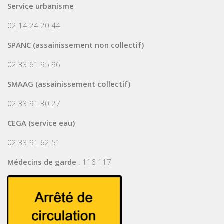
Service urbanisme
02.14.24.20.44
SPANC (assainissement non collectif)
02.33.61.95.96
SMAAG (assainissement collectif)
02.33.91.30.27
CEGA (service eau)
02.33.91.62.51
Médecins de garde
: 116 117