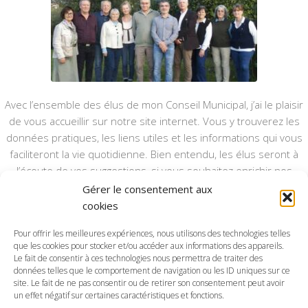
Avec l’ensemble des élus de mon Conseil Municipal, j’ai le plaisir
de vous accueillir sur notre site internet. Vous y trouverez les
données pratiques, les liens utiles et les informations qui vous
faciliteront la vie quotidienne. Bien entendu, les élus seront à
l’écoute de vos suggestions, si vous souhaitez enrichir nos
rubriques ou nos informations.
Gérer le consentement aux
cookies
Ce type de communication vient en complément du bulletin
annuel, nous le ferons vivre et il sera actualisé pour mieux vous
Pour offrir les meilleures expériences, nous utilisons des technologies telles
que les cookies pour stocker et/ou accéder aux informations des appareils.
informer.
Le fait de consentir à ces technologies nous permettra de traiter des
données telles que le comportement de navigation ou les ID uniques sur ce
Bonne visite à toutes et à tous.
site. Le fait de ne pas consentir ou de retirer son consentement peut avoir
un effet négatif sur certaines caractéristiques et fonctions.