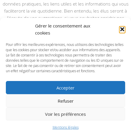
données pratiques, les liens utiles et les informations qui vous
faciliteront la vie quotidienne. Bien entendu, les élus seront à
l’écoute de vos suggestions, si vous souhaitez enrichir nos
rubriques ou nos informations.
Gérer le consentement aux
cookies
Ce type de communication vient en complément du bulletin
annuel, nous le ferons vivre et il sera actualisé pour mieux vous
Pour offrir les meilleures expériences, nous utilisons des technologies telles
que les cookies pour stocker et/ou accéder aux informations des appareils.
informer.
Le fait de consentir à ces technologies nous permettra de traiter des
données telles que le comportement de navigation ou les ID uniques sur ce
Bonne visite à toutes et à tous.
site. Le fait de ne pas consentir ou de retirer son consentement peut avoir
un effet négatif sur certaines caractéristiques et fonctions.
Accepter
Commune d'Anctoville-sur-Boscq © 2026. Tous droits
Refuser
réservés.
Voir les préférences
Mentions légales