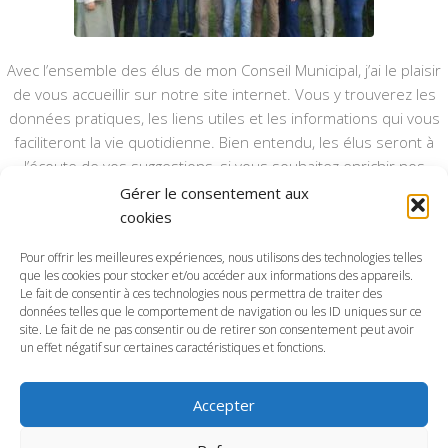
Avec l’ensemble des élus de mon Conseil Municipal, j’ai le plaisir
de vous accueillir sur notre site internet. Vous y trouverez les
données pratiques, les liens utiles et les informations qui vous
faciliteront la vie quotidienne. Bien entendu, les élus seront à
l’écoute de vos suggestions, si vous souhaitez enrichir nos
rubriques ou nos informations.
Gérer le consentement aux
cookies
Ce type de communication vient en complément du bulletin
annuel, nous le ferons vivre et il sera actualisé pour mieux vous
Pour offrir les meilleures expériences, nous utilisons des technologies telles
informer.
que les cookies pour stocker et/ou accéder aux informations des appareils.
Le fait de consentir à ces technologies nous permettra de traiter des
données telles que le comportement de navigation ou les ID uniques sur ce
Bonne visite à toutes et à tous.
site. Le fait de ne pas consentir ou de retirer son consentement peut avoir
un effet négatif sur certaines caractéristiques et fonctions.
Accepter
Commune d'Anctoville-sur-Boscq © 2026. Tous droits