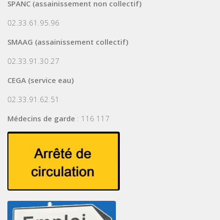
SPANC (assainissement non collectif)
02.33.61.95.96
SMAAG (assainissement collectif)
02.33.91.30.27
CEGA (service eau)
02.33.91.62.51
Médecins de garde
: 116 117