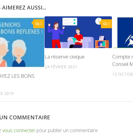
 AIMEREZ AUSSI...
0
0
La réserve civique
Compte r
Conseil M
24 FÉVRIER 2021
12 OCTOB
AYEZ LES BONS
E 2019
R UN COMMENTAIRE
z
vous connecter
pour publier un commentaire.