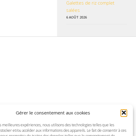
Galettes de riz complet
salées
6 AOÛT 2026
 données pratiques, les liens utiles et les informations qui vous
Gérer le consentement aux cookies
z enrichir nos rubriques ou nos informations.
es meilleures expériences, nous utilisons des technologies telles que les
ctualisé pour mieux vous informer.
stocker et/ou accéder aux informations des appareils. Le fait de consentir à ces
 nous permettra de traiter des données telles que le comportement de