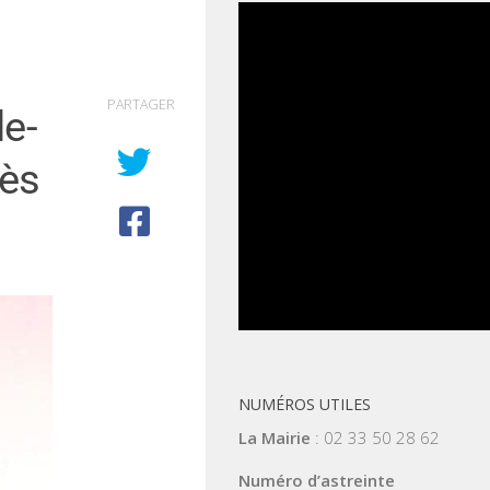
PARTAGER
le-
rès
NUMÉROS UTILES
La Mairie
: 02 33 50 28 62
Numéro d’astreinte