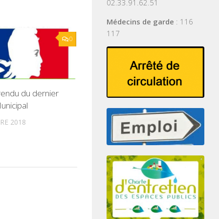
02.33.91.62.51
Médecins de garde
: 116
117
0
endu du dernier
unicipal
RE 2018