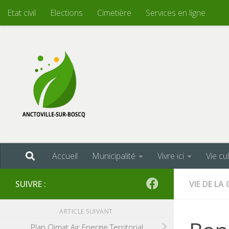
Etat civil
Elections
Cimetière
Services en ligne
Skip to content
Accueil
Municipalité
Vivre ici
Vie cu
SUIVRE :
VIE DE L
ARTICLE SUIVANT
Plan Climat Air Energie Territorial