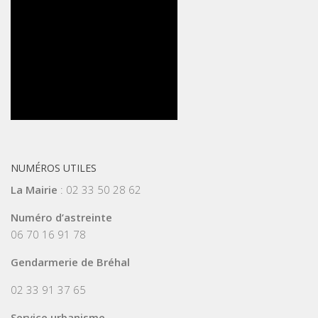
NUMÉROS UTILES
La Mairie
: 02 33 50 28 62
Numéro d’astreinte
06 70 16 91 78
Gendarmerie de Bréhal
02 33 91 37 65
Service urbanisme