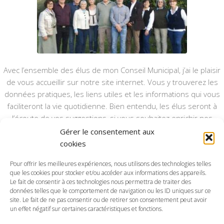
Avec l’ensemble des élus de mon Conseil Municipal, j’ai le plaisir
de vous accueillir sur notre site internet. Vous y trouverez les
données pratiques, les liens utiles et les informations qui vous
faciliteront la vie quotidienne. Bien entendu, les élus seront à
l’écoute de vos suggestions, si vous souhaitez enrichir nos
rubriques ou nos informations.
Gérer le consentement aux
cookies
Ce type de communication vient en complément du bulletin
annuel, nous le ferons vivre et il sera actualisé pour mieux vous
Pour offrir les meilleures expériences, nous utilisons des technologies telles
informer.
que les cookies pour stocker et/ou accéder aux informations des appareils.
Le fait de consentir à ces technologies nous permettra de traiter des
données telles que le comportement de navigation ou les ID uniques sur ce
Bonne visite à toutes et à tous.
site. Le fait de ne pas consentir ou de retirer son consentement peut avoir
un effet négatif sur certaines caractéristiques et fonctions.