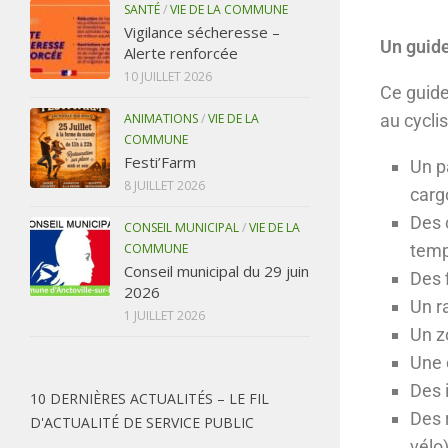
SANTÉ
/
VIE DE LA COMMUNE
Vigilance sécheresse –
Un guide
Alerte renforcée
10 JUILLET 2026
Ce guide
ANIMATIONS
/
VIE DE LA
au cyclis
COMMUNE
Festi’Farm
Un p
8 JUILLET 2026
cargo
Des 
CONSEIL MUNICIPAL
/
VIE DE LA
COMMUNE
temp
Conseil municipal du 29 juin
Des f
2026
Un r
1 JUILLET 2026
Un z
Une 
Des i
10 DERNIÈRES ACTUALITÉS – LE FIL
Des r
D'ACTUALITÉ DE SERVICE PUBLIC
vélo)