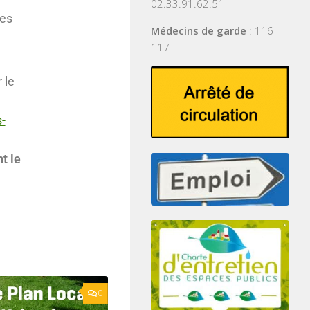
02.33.91.62.51
nes
Médecins de garde
: 116
117
 le
-
t le
0