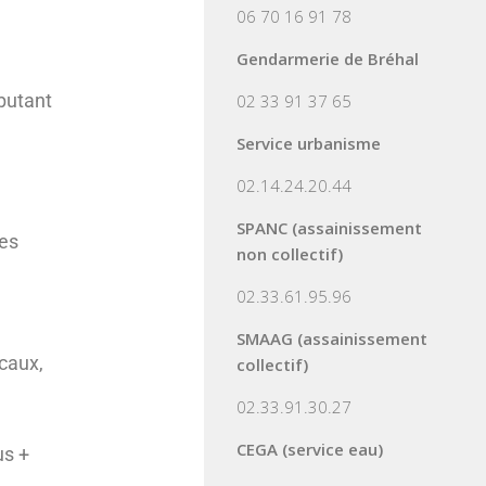
06 70 16 91 78
Gendarmerie de Bréhal
butant
02 33 91 37 65
Service urbanisme
02.14.24.20.44
SPANC (assainissement
les
non collectif)
02.33.61.95.96
SMAAG (assainissement
caux,
collectif)
02.33.91.30.27
CEGA (service eau)
us +