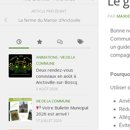
Le g
ARTICLE PRÉCÉDENT
PAR
MAIRI
La ferme du Manoir d’Anctoville
Bonne no
Communa
un guide
compagn
ANIMATIONS
/
VIE DE LA
COMMUNE
Deux rendez-vous
Pourquoi
conviviaux en août à
Anctoville-sur-Boscq
Utiliser 
3 AOÛT 2026
Amél
VIE DE LA COMMUNE
Votre Bulletin Municipal
Rédu
2026 est arrivé !
Allé
17 JUILLET 2026
Évit