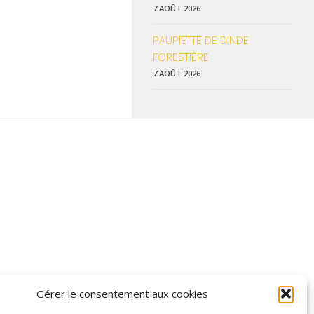
7 AOÛT 2026
PAUPIETTE DE DINDE
FORESTIÈRE
7 AOÛT 2026
 données pratiques, les liens utiles et les informations qui vous
Gérer le consentement aux cookies
z enrichir nos rubriques ou nos informations.