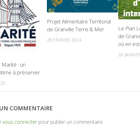
Projet Alimentaire Territorial
Le Plan L
de Granville Terre & Mer
de Granvi
28 FÉVRIER 2024
où en est
26 JANVIE
 Marité : un
itime à préserver
025
R UN COMMENTAIRE
z
vous connecter
pour publier un commentaire.