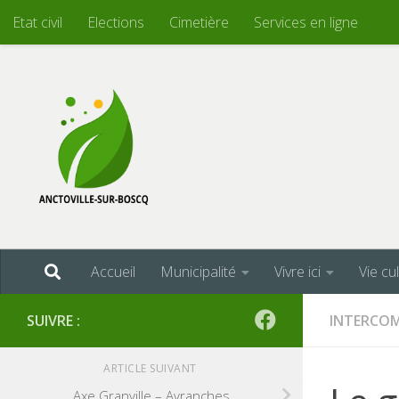
Etat civil
Elections
Cimetière
Services en ligne
Skip to content
Accueil
Municipalité
Vivre ici
Vie cu
SUIVRE :
INTERCO
ARTICLE SUIVANT
Axe Granville – Avranches