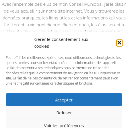
Avec l’ensemble des élus de mon Conseil Municipal, j’ai le plaisir
de vous accueillir sur notre site internet. Vous y trouverez les
données pratiques, les liens utiles et les informations qui vous
faciliteront la vie quotidienne. Bien entendu, les élus seront à
l’écoute de vos suggestions, si vous souhaitez enrichir nos
rubriques ou nos informations.
Gérer le consentement aux
cookies
Ce type de communication vient en complément du bulletin
annuel, nous le ferons vivre et il sera actualisé pour mieux vous
Pour offrir les meilleures expériences, nous utilisons des technologies telles
informer.
que les cookies pour stocker et/ou accéder aux informations des appareils.
Le fait de consentir à ces technologies nous permettra de traiter des
données telles que le comportement de navigation ou les ID uniques sur ce
Bonne visite à toutes et à tous.
site. Le fait de ne pas consentir ou de retirer son consentement peut avoir
un effet négatif sur certaines caractéristiques et fonctions.
Accepter
Commune d'Anctoville-sur-Boscq © 2026. Tous droits
Refuser
réservés.
Voir les préférences