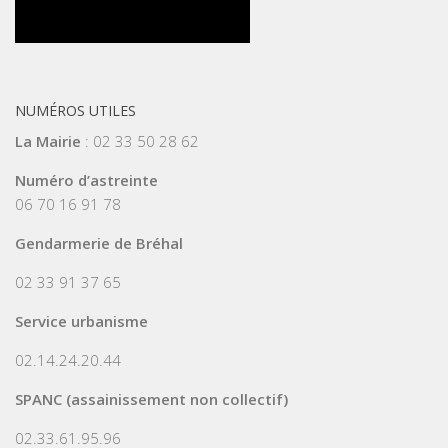
NUMÉROS UTILES
La Mairie
: 02 33 50 28 62
Numéro d’astreinte
06 70 16 91 78
Gendarmerie de Bréhal
02 33 91 37 65
Service urbanisme
02.14.24.20.44
SPANC (assainissement non collectif)
02.33.61.95.96