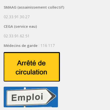
SMAAG (assainissement collectif)
02.33.91.30.27
CEGA (service eau)
02.33.91.62.51
Médecins de garde
: 116 117