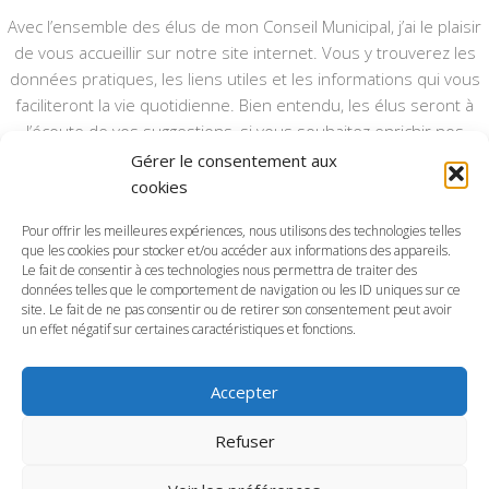
Avec l’ensemble des élus de mon Conseil Municipal, j’ai le plaisir
de vous accueillir sur notre site internet. Vous y trouverez les
données pratiques, les liens utiles et les informations qui vous
faciliteront la vie quotidienne. Bien entendu, les élus seront à
l’écoute de vos suggestions, si vous souhaitez enrichir nos
rubriques ou nos informations.
Gérer le consentement aux
cookies
Ce type de communication vient en complément du bulletin
annuel, nous le ferons vivre et il sera actualisé pour mieux vous
Pour offrir les meilleures expériences, nous utilisons des technologies telles
informer.
que les cookies pour stocker et/ou accéder aux informations des appareils.
Le fait de consentir à ces technologies nous permettra de traiter des
données telles que le comportement de navigation ou les ID uniques sur ce
Bonne visite à toutes et à tous.
site. Le fait de ne pas consentir ou de retirer son consentement peut avoir
un effet négatif sur certaines caractéristiques et fonctions.
Accepter
Commune d'Anctoville-sur-Boscq © 2026. Tous droits
Refuser
réservés.