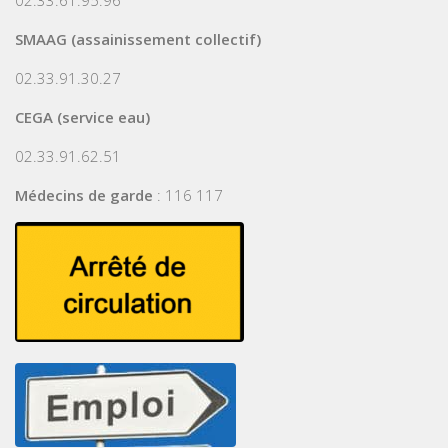
02.33.61.95.96
SMAAG (assainissement collectif)
02.33.91.30.27
CEGA (service eau)
02.33.91.62.51
Médecins de garde
: 116 117