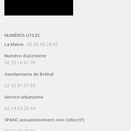
NUMÉROS UTILES
La Mairie
: 02 33 50 28 62
Numéro d’astreinte
06 70 16 91 78
Gendarmerie de Bréhal
02 33 91 37 65
Service urbanisme
02.14.24.20.44
SPANC (assainissement non collectif)