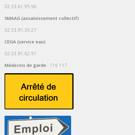
02.33.61.95.96
SMAAG (assainissement collectif)
02.33.91.30.27
CEGA (service eau)
02.33.91.62.51
Médecins de garde
: 116 117