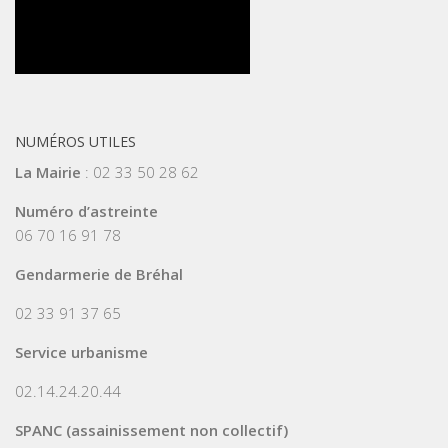
NUMÉROS UTILES
La Mairie
: 02 33 50 28 62
Numéro d’astreinte
06 70 16 91 78
Gendarmerie de Bréhal
02 33 91 37 65
Service urbanisme
02.14.24.20.44
SPANC (assainissement non collectif)