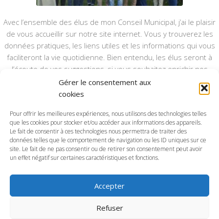
Avec l’ensemble des élus de mon Conseil Municipal, j’ai le plaisir
de vous accueillir sur notre site internet. Vous y trouverez les
données pratiques, les liens utiles et les informations qui vous
faciliteront la vie quotidienne. Bien entendu, les élus seront à
l’écoute de vos suggestions, si vous souhaitez enrichir nos
rubriques ou nos informations.
Gérer le consentement aux
cookies
Ce type de communication vient en complément du bulletin
annuel, nous le ferons vivre et il sera actualisé pour mieux vous
Pour offrir les meilleures expériences, nous utilisons des technologies telles
que les cookies pour stocker et/ou accéder aux informations des appareils.
informer.
Le fait de consentir à ces technologies nous permettra de traiter des
données telles que le comportement de navigation ou les ID uniques sur ce
Bonne visite à toutes et à tous.
site. Le fait de ne pas consentir ou de retirer son consentement peut avoir
un effet négatif sur certaines caractéristiques et fonctions.
Accepter
Commune d'Anctoville-sur-Boscq © 2026. Tous droits
Refuser
réservés.