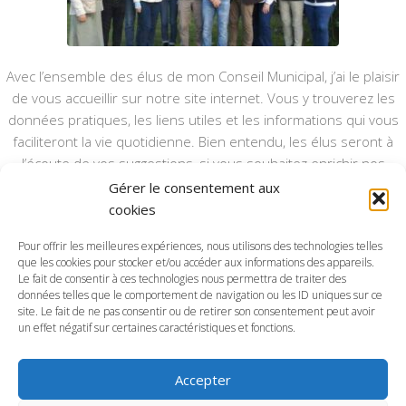
Avec l’ensemble des élus de mon Conseil Municipal, j’ai le plaisir
de vous accueillir sur notre site internet. Vous y trouverez les
données pratiques, les liens utiles et les informations qui vous
faciliteront la vie quotidienne. Bien entendu, les élus seront à
l’écoute de vos suggestions, si vous souhaitez enrichir nos
rubriques ou nos informations.
Gérer le consentement aux
cookies
Ce type de communication vient en complément du bulletin
annuel, nous le ferons vivre et il sera actualisé pour mieux vous
Pour offrir les meilleures expériences, nous utilisons des technologies telles
que les cookies pour stocker et/ou accéder aux informations des appareils.
informer.
Le fait de consentir à ces technologies nous permettra de traiter des
données telles que le comportement de navigation ou les ID uniques sur ce
Bonne visite à toutes et à tous.
site. Le fait de ne pas consentir ou de retirer son consentement peut avoir
un effet négatif sur certaines caractéristiques et fonctions.
Accepter