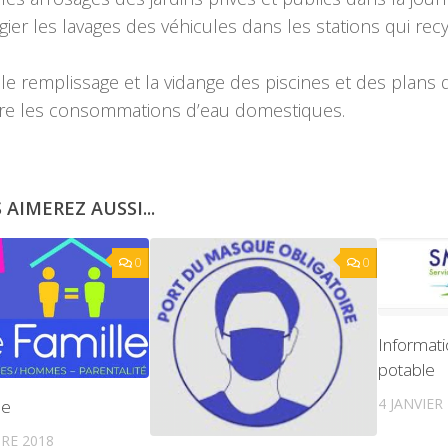
égier les lavages des véhicules dans les stations qui rec
 le remplissage et la vidange des piscines et des plans d
re les consommations d’eau domestiques.
 AIMEREZ AUSSI...
0
0
Informati
potable
4 JANVIER
le
RE 2018