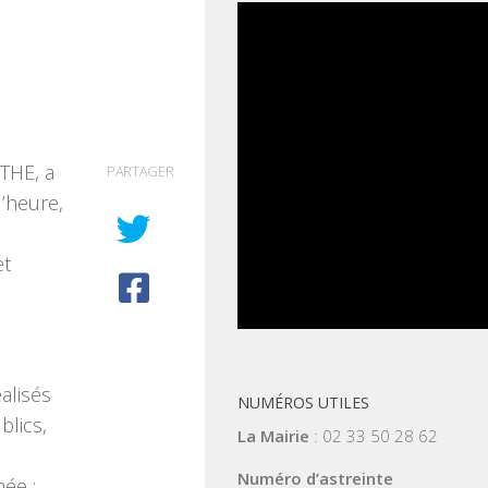
THE, a
PARTAGER
l’heure,
et
alisés
NUMÉROS UTILES
blics,
La Mairie
: 02 33 50 28 62
Numéro d’astreinte
née ;