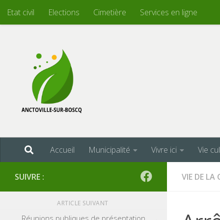
Etat civil
Elections
Cimetière
Services en ligne
Skip to content
Accueil
Municipalité
Vivre ici
Vie cu
SUIVRE :
VIE DE L
ARTICLE SUIVANT
Réunions publiques de présentation