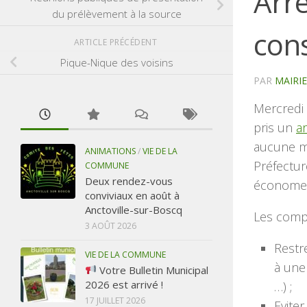
Arrê
du prélèvement à la source
con
ARTICLE PRÉCÉDENT
Pique-Nique des voisins
PAR
MAIRI
Mercredi 
pris un
a
aucune me
ANIMATIONS
/
VIE DE LA
Préfectur
COMMUNE
Deux rendez-vous
économe 
conviviaux en août à
Anctoville-sur-Boscq
Les compo
3 AOÛT 2026
Restre
VIE DE LA COMMUNE
à une
Votre Bulletin Municipal
2026 est arrivé !
…) ;
17 JUILLET 2026
Eviter