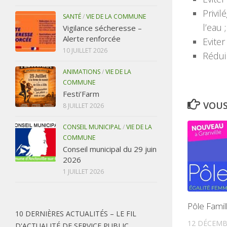
Privil
SANTÉ
/
VIE DE LA COMMUNE
l’eau ;
Vigilance sécheresse –
Alerte renforcée
Eviter
10 JUILLET 2026
Rédui
ANIMATIONS
/
VIE DE LA
COMMUNE
Festi’Farm
VOUS
8 JUILLET 2026
CONSEIL MUNICIPAL
/
VIE DE LA
COMMUNE
Conseil municipal du 29 juin
2026
1 JUILLET 2026
Pôle Famil
10 DERNIÈRES ACTUALITÉS – LE FIL
12 DÉCEMB
D'ACTUALITÉ DE SERVICE PUBLIC