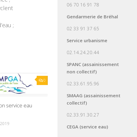
06 70 16 91 78
yclent
Gendarmerie de Bréhal
’eau ;
02 33 91 37 65
Service urbanisme
02.14.24.20.44
SPANC (assainissement
non collectif)
0
02.33.61.95.96
SMAAG (assainissement
collectif)
on service eau
02.33.91.30.27
 2019
CEGA (service eau)