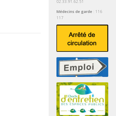
02.33.91.62.51
Médecins de garde
: 116
117