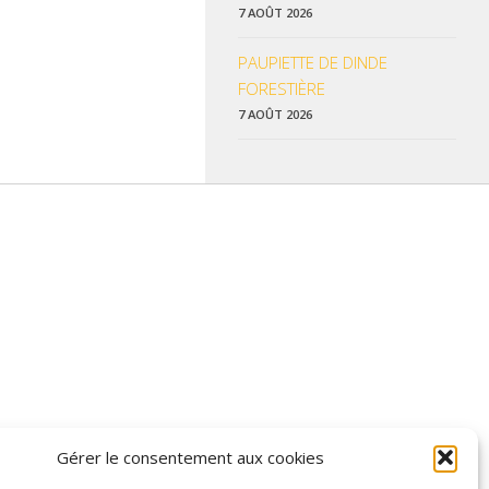
7 AOÛT 2026
PAUPIETTE DE DINDE
FORESTIÈRE
7 AOÛT 2026
 données pratiques, les liens utiles et les informations qui vous
Gérer le consentement aux cookies
z enrichir nos rubriques ou nos informations.