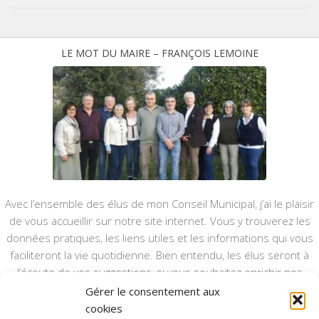
LE MOT DU MAIRE – FRANÇOIS LEMOINE
Avec l’ensemble des élus de mon Conseil Municipal, j’ai le plaisir
de vous accueillir sur notre site internet. Vous y trouverez les
données pratiques, les liens utiles et les informations qui vous
faciliteront la vie quotidienne. Bien entendu, les élus seront à
l’écoute de vos suggestions, si vous souhaitez enrichir nos
rubriques ou nos informations.
Gérer le consentement aux
cookies
Ce type de communication vient en complément du bulletin