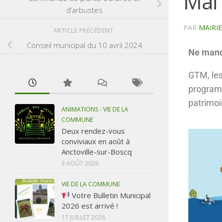
Mai 
d’arbustes
PAR
MAIRI
ARTICLE PRÉCÉDENT
Conseil municipal du 10 avril 2024
Ne manqu
GTM, les
programm
patrimoi
ANIMATIONS
/
VIE DE LA
COMMUNE
Deux rendez-vous
conviviaux en août à
Anctoville-sur-Boscq
3 AOÛT 2026
VIE DE LA COMMUNE
Votre Bulletin Municipal
2026 est arrivé !
17 JUILLET 2026