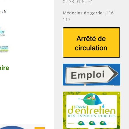
02.33.91.62.51
Médecins de garde
: 116
117
ire