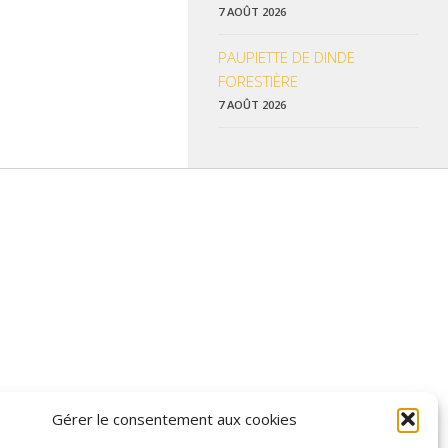
7 AOÛT 2026
PAUPIETTE DE DINDE
FORESTIÈRE
7 AOÛT 2026
 données pratiques, les liens utiles et les informations qui vous
Gérer le consentement aux cookies
z enrichir nos rubriques ou nos informations.