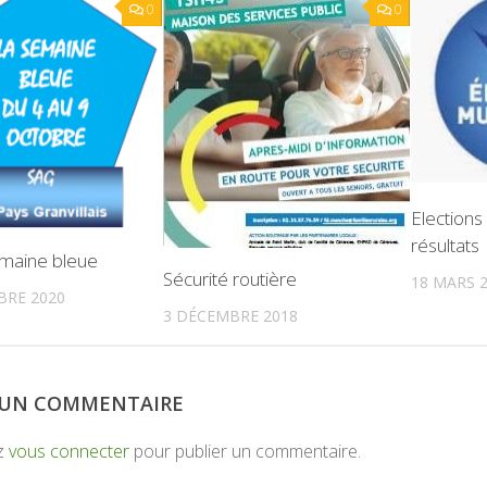
0
0
Elections
résultats
emaine bleue
Sécurité routière
18 MARS 
BRE 2020
3 DÉCEMBRE 2018
R UN COMMENTAIRE
z
vous connecter
pour publier un commentaire.