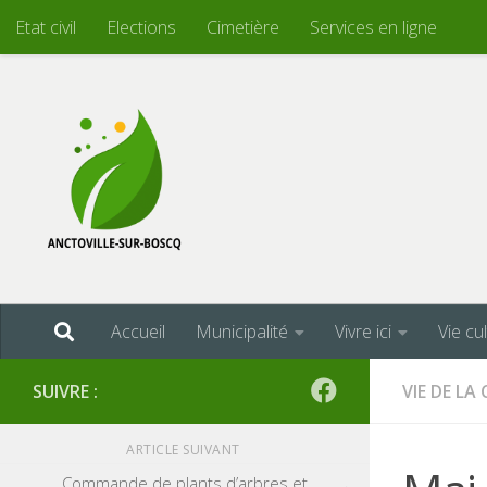
Etat civil
Elections
Cimetière
Services en ligne
Skip to content
Accueil
Municipalité
Vivre ici
Vie cu
SUIVRE :
VIE DE L
ARTICLE SUIVANT
Commande de plants d’arbres et