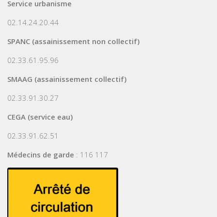
Service urbanisme
02.14.24.20.44
SPANC (assainissement non collectif)
02.33.61.95.96
SMAAG (assainissement collectif)
02.33.91.30.27
CEGA (service eau)
02.33.91.62.51
Médecins de garde
: 116 117