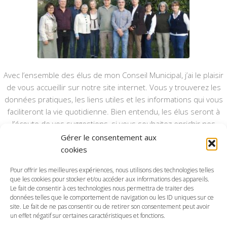
Avec l’ensemble des élus de mon Conseil Municipal, j’ai le plaisir
de vous accueillir sur notre site internet. Vous y trouverez les
données pratiques, les liens utiles et les informations qui vous
faciliteront la vie quotidienne. Bien entendu, les élus seront à
l’écoute de vos suggestions, si vous souhaitez enrichir nos
rubriques ou nos informations.
Gérer le consentement aux
cookies
Ce type de communication vient en complément du bulletin
annuel, nous le ferons vivre et il sera actualisé pour mieux vous
Pour offrir les meilleures expériences, nous utilisons des technologies telles
informer.
que les cookies pour stocker et/ou accéder aux informations des appareils.
Le fait de consentir à ces technologies nous permettra de traiter des
données telles que le comportement de navigation ou les ID uniques sur ce
Bonne visite à toutes et à tous.
site. Le fait de ne pas consentir ou de retirer son consentement peut avoir
un effet négatif sur certaines caractéristiques et fonctions.