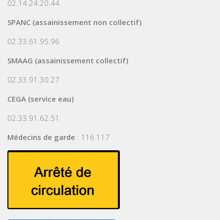
02.14.24.20.44
SPANC (assainissement non collectif)
02.33.61.95.96
SMAAG (assainissement collectif)
02.33.91.30.27
CEGA (service eau)
02.33.91.62.51
Médecins de garde
: 116 117