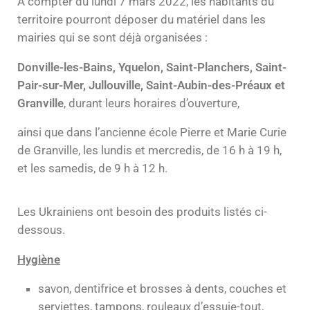
À compter du lundi 7 mars 2022, les habitants du
territoire pourront déposer du matériel dans les
mairies qui se sont déjà organisées :
Donville-les-Bains, Yquelon, Saint-Planchers, Saint-
Pair-sur-Mer, Jullouville, Saint-Aubin-des-Préaux et
Granville
, durant leurs horaires d’ouverture,
ainsi que dans l’ancienne école Pierre et Marie Curie
de Granville, les lundis et mercredis, de 16 h à 19 h,
et les samedis, de 9 h à 12 h.
Les Ukrainiens ont besoin des produits listés ci-
dessous.
Hygiène
savon, dentifrice et brosses à dents, couches et
serviettes, tampons, rouleaux d’essuie-tout,