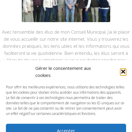
Avec l’ensemble des élus de mon Conseil Municipal, j’ai le plaisir
de vous accueillir sur notre site internet. Vous y trouverez les
données pratiques, les liens utiles et les informations qui vous
faciliteront la vie quotidienne. Bien entendu, les élus seront à
l’écoute de vos suggestions, si vous souhaitez enrichir nos
rubriques ou nos informations.
Gérer le consentement aux
cookies
Ce type de communication vient en complément du bulletin
annuel, nous le ferons vivre et il sera actualisé pour mieux vous
Pour offrir les meilleures expériences, nous utilisons des technologies telles
que les cookies pour stocker et/ou accéder aux informations des appareils.
informer.
Le fait de consentir à ces technologies nous permettra de traiter des
données telles que le comportement de navigation ou les ID uniques sur ce
Bonne visite à toutes et à tous.
site. Le fait de ne pas consentir ou de retirer son consentement peut avoir
un effet négatif sur certaines caractéristiques et fonctions.
Accepter