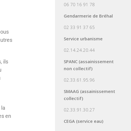
06 70 16 91 78
Gendarmerie de Bréhal
02 33 91 37 65
vous
Service urbanisme
autres
!
02.14.24.20.44
 ils
SPANC (assainissement
non collectif)
u
u
02.33.61.95.96
SMAAG (assainissement
collectif)
 la
02.33.91.30.27
es en
CEGA (service eau)