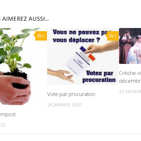
 AIMEREZ AUSSI...
0
0
Crèche vi
décembr
25 NOVEM
Vote par procuration
24 JANVIER 2020
ompost
022