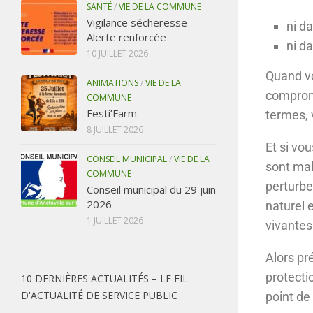
SANTÉ
/
VIE DE LA COMMUNE
Vigilance sécheresse –
ni da
Alerte renforcée
ni d
10 JUILLET 2026
Quand vo
ANIMATIONS
/
VIE DE LA
comprome
COMMUNE
Festi’Farm
termes, 
8 JUILLET 2026
Et si vo
CONSEIL MUNICIPAL
/
VIE DE LA
sont mal
COMMUNE
perturbe
Conseil municipal du 29 juin
2026
naturel 
1 JUILLET 2026
vivantes
Alors pr
protecti
10 DERNIÈRES ACTUALITÉS – LE FIL
D'ACTUALITÉ DE SERVICE PUBLIC
point de