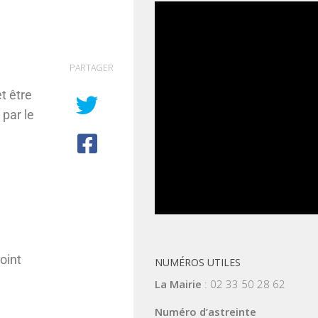
PARTAGER
t être
 par le
oint
NUMÉROS UTILES
La Mairie
: 02 33 50 28 62
Numéro d’astreinte