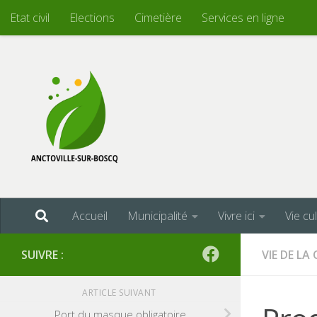
Etat civil
Elections
Cimetière
Services en ligne
Skip to content
Accueil
Municipalité
Vivre ici
Vie cu
SUIVRE :
VIE DE L
ARTICLE SUIVANT
Port du masque obligatoire