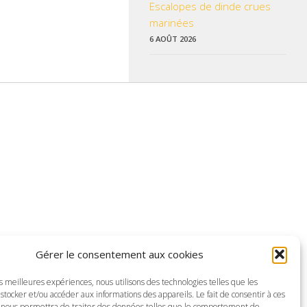
Escalopes de dinde crues
marinées
6 AOÛT 2026
 données pratiques, les liens utiles et les informations qui vous
Gérer le consentement aux cookies
z enrichir nos rubriques ou nos informations.
es meilleures expériences, nous utilisons des technologies telles que les
ctualisé pour mieux vous informer.
stocker et/ou accéder aux informations des appareils. Le fait de consentir à ces
 nous permettra de traiter des données telles que le comportement de