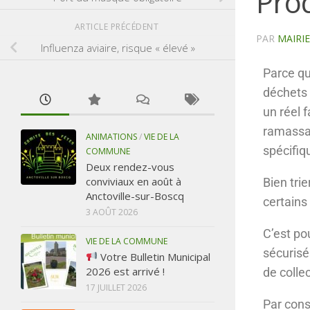
Pro
ARTICLE PRÉCÉDENT
PAR
MAIRI
Influenza aviaire, risque « élevé »
Parce qu
déchets 
un réel f
ramassag
ANIMATIONS
/
VIE DE LA
spécifiq
COMMUNE
Deux rendez-vous
conviviaux en août à
Bien tri
Anctoville-sur-Boscq
certains
3 AOÛT 2026
C’est po
VIE DE LA COMMUNE
sécurisé
Votre Bulletin Municipal
2026 est arrivé !
de colle
17 JUILLET 2026
Par consé