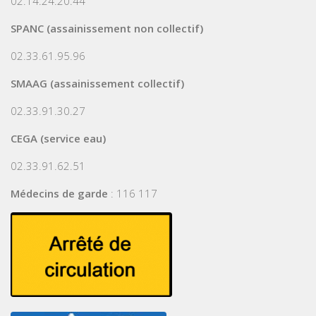
02.14.24.20.44
SPANC (assainissement non collectif)
02.33.61.95.96
SMAAG (assainissement collectif)
02.33.91.30.27
CEGA (service eau)
02.33.91.62.51
Médecins de garde
: 116 117