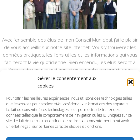
Avec l’ensemble des élus de mon Conseil Municipal, j’ai le plaisir
de vous accueillir sur notre site internet. Vous y trouverez les
données pratiques, les liens utiles et les informations qui vous
faciliteront la vie quotidienne. Bien entendu, les élus seront à
l’écoute de vos suggestions, si vous souhaitez enrichir nos
rubriques ou nos informations.
Gérer le consentement aux
cookies
Ce type de communication vient en complément du bulletin
annuel, nous le ferons vivre et il sera actualisé pour mieux vous
Pour offrir les meilleures expériences, nous utilisons des technologies telles
que les cookies pour stocker et/ou accéder aux informations des appareils.
informer.
Le fait de consentir à ces technologies nous permettra de traiter des
données telles que le comportement de navigation ou les ID uniques sur ce
Bonne visite à toutes et à tous.
site. Le fait de ne pas consentir ou de retirer son consentement peut avoir
un effet négatif sur certaines caractéristiques et fonctions.