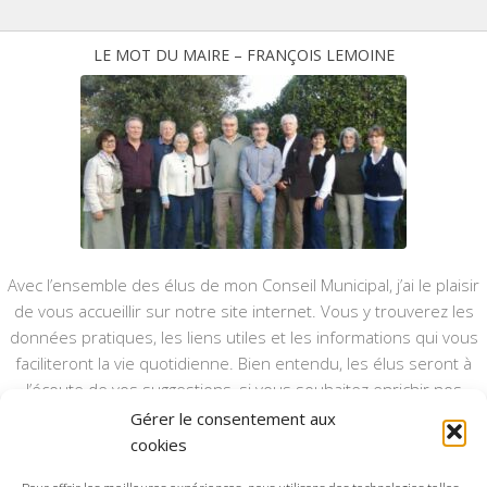
LE MOT DU MAIRE – FRANÇOIS LEMOINE
Avec l’ensemble des élus de mon Conseil Municipal, j’ai le plaisir
de vous accueillir sur notre site internet. Vous y trouverez les
données pratiques, les liens utiles et les informations qui vous
faciliteront la vie quotidienne. Bien entendu, les élus seront à
l’écoute de vos suggestions, si vous souhaitez enrichir nos
rubriques ou nos informations.
Gérer le consentement aux
cookies
Ce type de communication vient en complément du bulletin
annuel, nous le ferons vivre et il sera actualisé pour mieux vous