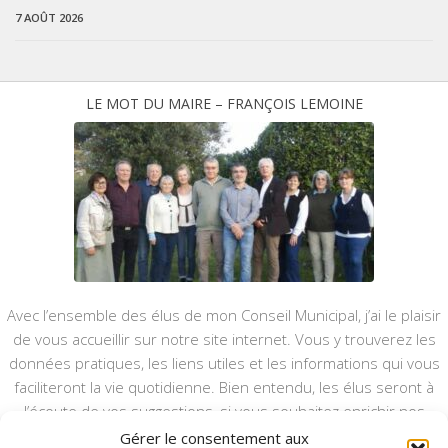
7 AOÛT 2026
LE MOT DU MAIRE – FRANÇOIS LEMOINE
Avec l’ensemble des élus de mon Conseil Municipal, j’ai le plaisir
de vous accueillir sur notre site internet. Vous y trouverez les
données pratiques, les liens utiles et les informations qui vous
faciliteront la vie quotidienne. Bien entendu, les élus seront à
l’écoute de vos suggestions, si vous souhaitez enrichir nos
rubriques ou nos informations.
Gérer le consentement aux