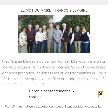
LE MOT DU MAIRE – FRANÇOIS LEMOINE
Avec l’ensemble des élus de mon Conseil Municipal, j’ai le plaisir
de vous accueillir sur notre site internet. Vous y trouverez les
données pratiques, les liens utiles et les informations qui vous
faciliteront la vie quotidienne. Bien entendu, les élus seront à
l’écoute de vos suggestions, si vous souhaitez enrichir nos
rubriques ou nos informations.
Gérer le consentement aux
cookies
Ce type de communication vient en complément du bulletin
annuel, nous le ferons vivre et il sera actualisé pour mieux vous
Pour offrir les meilleures expériences, nous utilisons des technologies telles